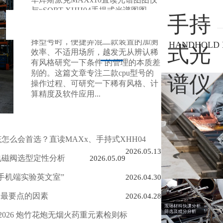
与xSORT XHH04手提式光谱图图
手持
仪，是不锈钢加测各个领域几大主力
部队装置，不少的客户在集中采购选
择型号时，便捷弄混二款装置的加测
HANDHOLD 
式光
效率、不适用场所，越发无从辨认稀
有风格研究一下条件 的管理的本质差
别的。这篇文章专注二款cpu型号的
谱仪
操作过程、可研究一下稀有风格、计
算精度及软件应用...
么会首选？直读MAXx、手持式XHH04
2026.05.13
电磁阀选型定性分析
2026.05.09
手机端实验英文室”
2026.04.30
中最要点的因素
2026.04.28
164-2026 炮竹花炮无烟火药重元素检则标