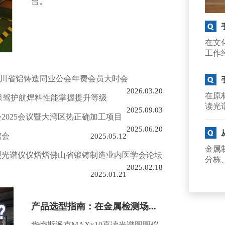
台。
在文
工作
四川省铝铸造同业公会年费会员大时会
2026.03.20
在原
，保驾护航焊料性能掌握提升等级
读光
2025.09.03
2025会议暨大湾区热正确加工项目
2025.06.20
馆会
2025.05.12
金属
型光谱仪仪熠熠佛山省锻铸制造业内医学会论坛
分栋
2025.02.18
2025.01.21
产品选型指南：在金属检测场...
华烨斯派克MAXx10直读光谱图图仪