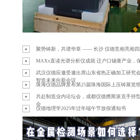
聚势铸新，共谱华章 —— 长沙 仪德竞相亮相
MAXx直读光谱分析仪成就 迁户口锡膏产业
武汉仪德应邀受邀出席山东省热正确加工研究会
智造未来向新会议
珠海仪德品牌发布第25届珠海国际上压铸展览
共赴制造业内论坛会，成都仪德携斯派克手持
会
仪德地理学2025年过年端午节放假通知书