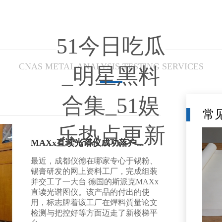
51今日吃瓜
CNAS METAL ANALYSIS TESTING SERVICES
_明星黑料
合集_51娱
常
乐热点更新
MAXx直读光谱仪成功落户...
最近，成都仪德在哪家专心于锡粉、
锡膏研发的网上资料工厂，完成组装
并交工了一大台 德国的斯派克MAXx
直读光谱图仪。该产品的付出的使
用，标志牌着该工厂在焊料質量论文
检测与把控好等方面迈走了新楼梯平